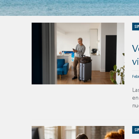
SI
V
v
Feb
La
en
nu
SI