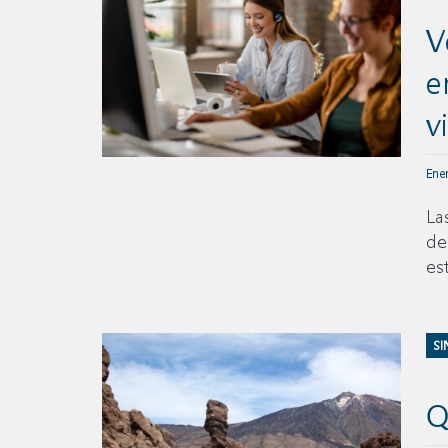
V
e
v
Ene
La
de
es
SI
Q