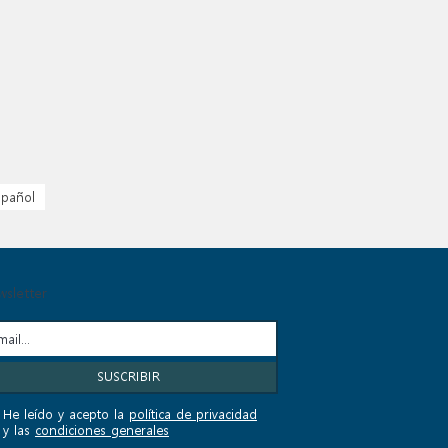
spañol
sletter
He leído y acepto la
política de privacidad
y las
condiciones generales