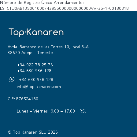
Número de Registro Único Arrendamientos
ESFCTU0AB1350010007439550000000000000VV-35-1-00180818
Avda. Barranco de las Torres 10, local 3-A
38670 Adeje - Tenerife
+34 922 78 25 76
+34 630 936 128
+34 630 936 128
info@top-kanaren.com
CIF: B76524180
Lunes – Viernes 9.00 – 17.00 HRS.
© Top Kanaren SLU 2026