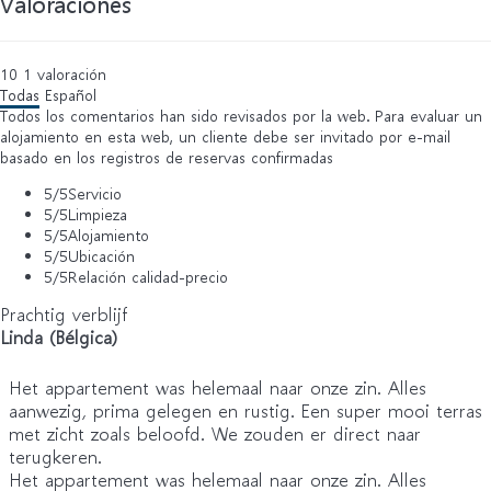
Valoraciones
10
1
valoración
Todas
Español
Todos los comentarios han sido revisados por la web. Para evaluar un
alojamiento en esta web, un cliente debe ser invitado por e-mail
basado en los registros de reservas confirmadas
5
/5
Servicio
5
/5
Limpieza
5
/5
Alojamiento
5
/5
Ubicación
5
/5
Relación calidad-precio
Prachtig verblijf
Linda (Bélgica)
Het appartement was helemaal naar onze zin. Alles
aanwezig, prima gelegen en rustig. Een super mooi terras
met zicht zoals beloofd. We zouden er direct naar
terugkeren.
Het appartement was helemaal naar onze zin. Alles