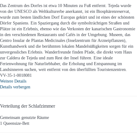
Das Zentrum des Dorfes ist etwa 10 Minuten zu Fuß entfernt. Tejeda wurde
von der UNESCO als Weltkulturerbe anerkannt, ist ein Biosphärenreservat,
wurde zum besten ländlichen Dorf Europas gekürt und ist eines der schönsten
Dörfer Spaniens. Ein Spaziergang durch die symbolträchtigen Straßen und
Plätze ist ein Erlebnis, ebenso wie das Verkosten der kanarischen Gastronomie
in den verschiedenen Restaurants und Cafés in der Umgebung. Museen, das
Centro Insular de Plantas Medicinales (Inselzentrum für Arzneipflanzen),
Kunsthandwerk und die berühmten lokalen Mandelsüßigkeiten sorgen für ein
unvergessliches Erlebnis. Wanderfreunde finden Pfade, die direkt vom Haus
zur Caldera de Tejeda und zum Rest der Insel führen. Eine ideale
Ferienwohnung für Naturliebhaber, die Erholung und Entspannung im
Landsinneren suchen, weit entfernt von den überfüllten Touristenzentren.
VV-35-1-0018081
Weitere Details
Details verbergen
Verteilung der Schlafzimmer
Gemeinsam genutzte Räume
1 Queensize-Bett