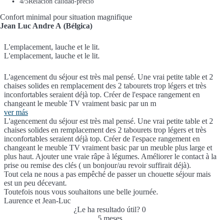
4
/5
Relación calidad-precio
Confort minimal pour situation magnifique
Jean Luc Andre A (Bélgica)
L'emplacement, lauche et le lit.
L'emplacement, lauche et le lit.
L'agencement du séjour est très mal pensé. Une vrai petite table et 2
chaises solides en remplacement des 2 tabourets trop légers et très
inconfortables seraient déjà top. Créer de l'espace rangement en
changeant le meuble TV vraiment basic par un m
ver más
L'agencement du séjour est très mal pensé. Une vrai petite table et 2
chaises solides en remplacement des 2 tabourets trop légers et très
inconfortables seraient déjà top. Créer de l'espace rangement en
changeant le meuble TV vraiment basic par un meuble plus large et
plus haut. Ajouter une vraie râpe à légumes. Améliorer le contact à la
prise ou remise des clés ( un bonjour/au revoir suffirait déjà).
Tout cela ne nous a pas empêché de passer un chouette séjour mais
est un peu décevant.
Toutefois nous vous souhaitons une belle journée.
Laurence et Jean-Luc
¿Le ha resultado útil?
0
5 meses