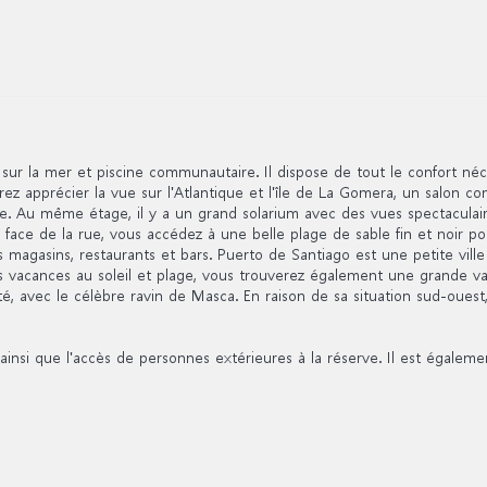
ur la mer et piscine communautaire. Il dispose de tout le confort néce
ez apprécier la vue sur l'Atlantique et l'île de La Gomera, un salon c
re. Au même étage, il y a un grand solarium avec des vues spectaculai
 face de la rue, vous accédez à une belle plage de sable fin et noir 
magasins, restaurants et bars. Puerto de Santiago est une petite ville
s vacances au soleil et plage, vous trouverez également une grande va
avec le célèbre ravin de Masca. En raison de sa situation sud-ouest, il
ainsi que l'accès de personnes extérieures à la réserve. Il est égalem