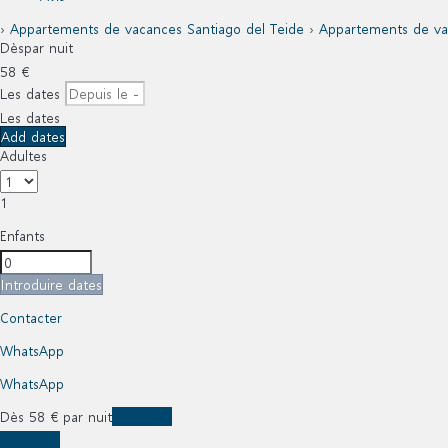
›
Appartements de vacances Santiago del Teide
›
Appartements de va
Dès
par nuit
58
€
Les dates
Les dates
Add dates
Adultes
1
Enfants
Introduire dates
Contacter
WhatsApp
WhatsApp
Dès
58
€
par nuit
Les dates
Les dates