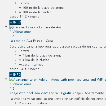
Terraza
A 100 m de la playa de arena
A 100 m de la ciudad
desde
64 €
/ noche
+ INFO
2 Valoraciones
8
4
La casa de Aya
Fasnia -
Casa
Casa típica canaria tipo rural que parece sacada de un cuento an
Terraza
A 7 km de la playa de arena
A 3 km de la ciudad
Acceso Internet
desde
64 €
/ noche
+ INFO
3 Valoraciones
4
2
Adeje with pool, sea view and WIFI gratis
Adeje -
Apartamento
La vivienda vacacional se encuentra en un edificio de reciente co
Piscina comunitaria