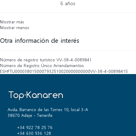
6 años
Mostrar más
Mostrar menos
Otra información de interés
Número de registro turístico
VV-38-4-0089841
Número de Registro Único Arrendamientos
ESHFTU0000380150007932510020000000000VV-38-4-00898415
Avda. Barranco de las Torres 10, local 3-A
38670 Adeje - Tenerife
+34 922 78 25 76
+34 630 936 128