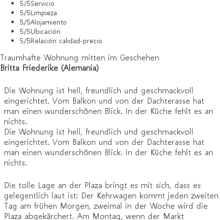
5
/5
Servicio
5
/5
Limpieza
5
/5
Alojamiento
5
/5
Ubicación
5
/5
Relación calidad-precio
Traumhafte Wohnung mitten im Geschehen
Britta Friederike (Alemania)
Die Wohnung ist hell, freundlich und geschmackvoll
eingerichtet. Vom Balkon und von der Dachterasse hat
man einen wunderschönen Blick. In der Küche fehlt es an
nichts.
Die Wohnung ist hell, freundlich und geschmackvoll
eingerichtet. Vom Balkon und von der Dachterasse hat
man einen wunderschönen Blick. In der Küche fehlt es an
nichts.
Die tolle Lage an der Plaza bringt es mit sich, dass es
gelegentlich laut ist: Der Kehrwagen kommt jeden zweiten
Tag am frühen Morgen, zweimal in der Woche wird die
Plaza abgekärchert. Am Montag, wenn der Markt