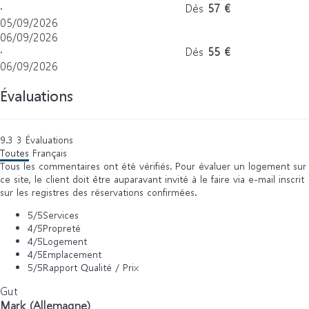
·
Dès
57 €
05/09/2026
06/09/2026
·
Dès
55 €
06/09/2026
Évaluations
9.3
3
Évaluations
Toutes
Français
Tous les commentaires ont été vérifiés. Pour évaluer un logement sur
ce site, le client doit être auparavant invité à le faire via e-mail inscrit
sur les registres des réservations confirmées.
5
/5
Services
4
/5
Propreté
4
/5
Logement
4
/5
Emplacement
5
/5
Rapport Qualité / Prix
Gut
Mark (Allemagne)