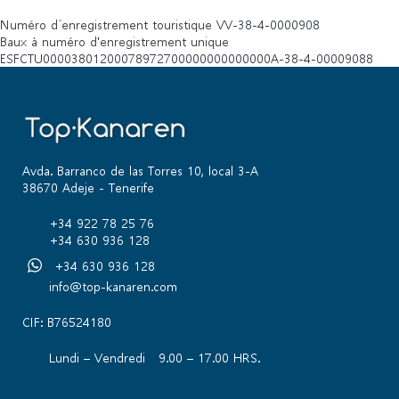
Numéro d´enregistrement touristique
VV-38-4-0000908
Baux à numéro d'enregistrement unique
ESFCTU00003801200078972700000000000000A-38-4-00009088
Avda. Barranco de las Torres 10, local 3-A
38670 Adeje - Tenerife
+34 922 78 25 76
+34 630 936 128
+34 630 936 128
info@top-kanaren.com
CIF: B76524180
Lundi – Vendredi 9.00 – 17.00 HRS.