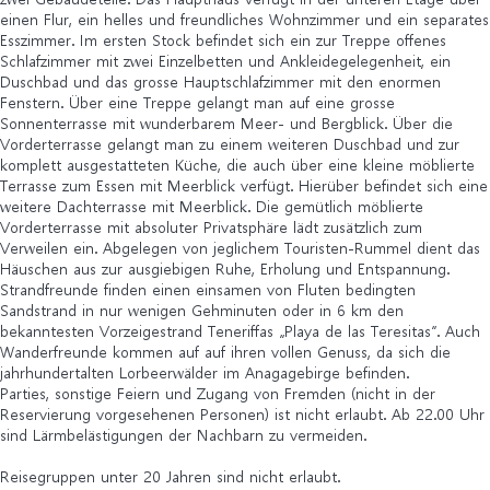
einen Flur, ein helles und freundliches Wohnzimmer und ein separates
Esszimmer. Im ersten Stock befindet sich ein zur Treppe offenes
Schlafzimmer mit zwei Einzelbetten und Ankleidegelegenheit, ein
Duschbad und das grosse Hauptschlafzimmer mit den enormen
Fenstern. Über eine Treppe gelangt man auf eine grosse
Sonnenterrasse mit wunderbarem Meer- und Bergblick. Über die
Vorderterrasse gelangt man zu einem weiteren Duschbad und zur
komplett ausgestatteten Küche, die auch über eine kleine möblierte
Terrasse zum Essen mit Meerblick verfügt. Hierüber befindet sich eine
weitere Dachterrasse mit Meerblick. Die gemütlich möblierte
Vorderterrasse mit absoluter Privatsphäre lädt zusätzlich zum
Verweilen ein. Abgelegen von jeglichem Touristen-Rummel dient das
Häuschen aus zur ausgiebigen Ruhe, Erholung und Entspannung.
Strandfreunde finden einen einsamen von Fluten bedingten
Sandstrand in nur wenigen Gehminuten oder in 6 km den
bekanntesten Vorzeigestrand Teneriffas „Playa de las Teresitas“. Auch
Wanderfreunde kommen auf auf ihren vollen Genuss, da sich die
jahrhundertalten Lorbeerwälder im Anagagebirge befinden.
Parties, sonstige Feiern und Zugang von Fremden (nicht in der
Reservierung vorgesehenen Personen) ist nicht erlaubt. Ab 22.00 Uhr
sind Lärmbelästigungen der Nachbarn zu vermeiden.
Reisegruppen unter 20 Jahren sind nicht erlaubt.