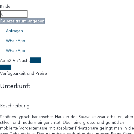
Kinder
Reisezeitraum angeben
Anfragen
WhatsApp
WhatsApp
Ab
52
€
/Nacht
Daten
Daten
Verfügbarkeit und Preise
Unterkunft
Beschreibung
Schönes typisch kanarisches Haus in der Bauweise zwar erhalten, aber
stilvoll und modern eingerichtet. Über eine grosse und gemütlich
möblierte Vorderterrasse mit absoluter Privatsphäre gelingt man in die
zwei Gebäudeteile. Das Haupthaus verfügt in der unteren Etage über