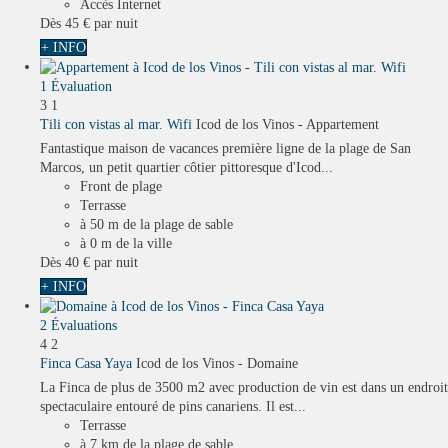
Accès Internet
Dès
45 €
par nuit
+ INFO
1 Évaluation
3
1
Tili con vistas al mar. Wifi
Icod de los Vinos -
Appartement
Fantastique maison de vacances première ligne de la plage de San
Marcos, un petit quartier côtier pittoresque d'Icod...
Front de plage
Terrasse
à 50 m de la plage de sable
à 0 m de la ville
Dès
40 €
par nuit
+ INFO
2 Évaluations
4
2
Finca Casa Yaya
Icod de los Vinos -
Domaine
La Finca de plus de 3500 m2 avec production de vin est dans un endroit
spectaculaire entouré de pins canariens. Il est...
Terrasse
à 7 km de la plage de sable