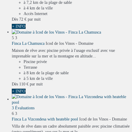
à 7,2 km de la plage de sable
à 4 km de la ville
Accès Internet
Dès
72 €
par nuit
+ INFO
5
3
Finca La Chamusca
Icod de los Vinos -
Domaine
Maison de rêve avec piscine privée à l'usage exclusif avec vue
imprenable sur la mer et la montagne en altitude...
Piscine privée
Terrasse
à 8 km de la plage de sable
à 5 km de la ville
Dès
110 €
par nuit
+ INFO
3 Évaluations
6
3
Finca La Vizcondesa with heateble pool
Icod de los Vinos -
Domaine
Villa de rêve dans un cadre absolument paisible avec piscine climatisée
(extra supplément), vue sur la mer et le...