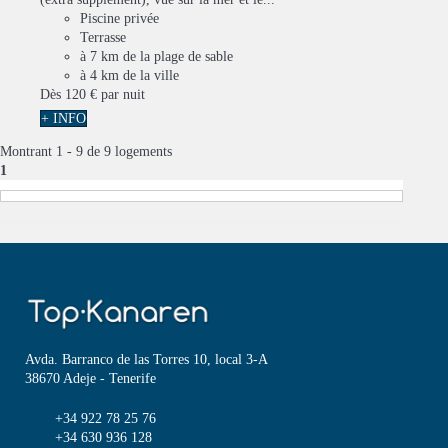
Piscine privée
Terrasse
à 7 km de la plage de sable
à 4 km de la ville
Dès
120 €
par nuit
+ INFO
Montrant 1 - 9 de 9 logements
1
Avda. Barranco de las Torres 10, local 3-A
38670 Adeje - Tenerife
+34 922 78 25 76
+34 630 936 128