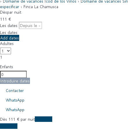
›
Domaine de vacances Icod de los Vinos
›
Domaine de vacances Sin
especificar
› Finca La Chamusca
Dès
par nuit
111
€
Les dates
Les dates
Add dates
Adultes
1
Enfants
Introduire dates
Contacter
WhatsApp
WhatsApp
Dès
111
€
par nuit
Les dates
Les dates