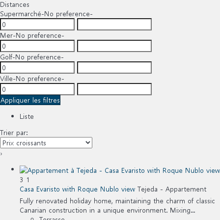
Distances
Supermarché
-No preference-
Mer
-No preference-
Golf
-No preference-
Ville
-No preference-
Appliquer les filtres
Liste
Trier par:
›
3
1
Casa Evaristo with Roque Nublo view
Tejeda -
Appartement
Fully renovated holiday home, maintaining the charm of classic
Canarian construction in a unique environment. Mixing...
Terrasse