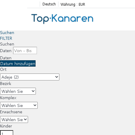
Deutsch
Währung :
EUR
Suchen
FILTER
Suchen
Daten
Daten
Datum hinzufügen
Ort
Bezirk
Komplex
Erwachsene
Kinder