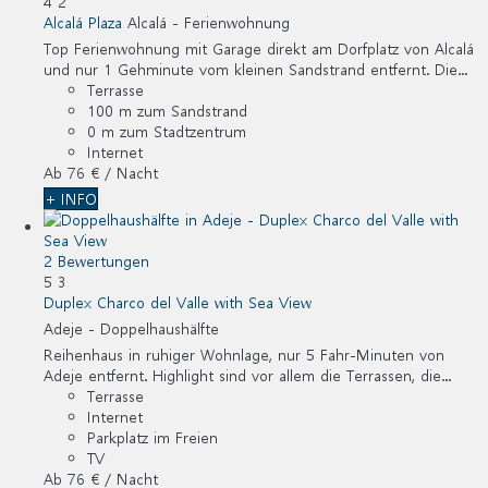
4
2
Alcalá Plaza
Alcalá -
Ferienwohnung
Top Ferienwohnung mit Garage direkt am Dorfplatz von Alcalá
und nur 1 Gehminute vom kleinen Sandstrand entfernt. Die...
Terrasse
100 m zum Sandstrand
0 m zum Stadtzentrum
Internet
Ab
76 €
/ Nacht
+ INFO
2 Bewertungen
5
3
Duplex Charco del Valle with Sea View
Adeje -
Doppelhaushälfte
Reihenhaus in ruhiger Wohnlage, nur 5 Fahr-Minuten von
Adeje entfernt. Highlight sind vor allem die Terrassen, die...
Terrasse
Internet
Parkplatz im Freien
TV
Ab
76 €
/ Nacht