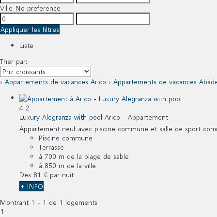
Ville
-No preference-
Appliquer les filtres
Liste
Trier par:
›
Appartements de vacances Arico
›
Appartements de vacances Abad
4
2
Luxury Alegranza with pool
Arico -
Appartement
Appartement neuf avec piscine commune et salle de sport comm
Piscine commune
Terrasse
à 700 m de la plage de sable
à 850 m de la ville
Dès
81 €
par nuit
+ INFO
Montrant 1 - 1 de 1 logements
1