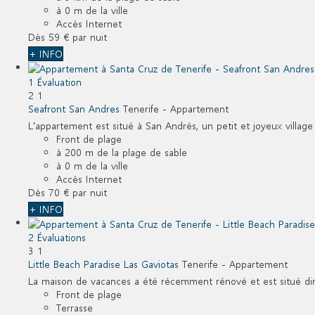
à 0 m de la ville
Accès Internet
Dès
59 €
par nuit
+ INFO
1 Évaluation
2
1
Seafront San Andres
Tenerife -
Appartement
L'appartement est situé à San Andrés, un petit et joyeux village
Front de plage
à 200 m de la plage de sable
à 0 m de la ville
Accès Internet
Dès
70 €
par nuit
+ INFO
2 Évaluations
3
1
Little Beach Paradise Las Gaviotas
Tenerife -
Appartement
La maison de vacances a été récemment rénové et est situé dire
Front de plage
Terrasse