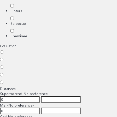
Clôture
Barbecue
Cheminée
Évaluation
Distances
Supermarché
-No preference-
Mer
-No preference-
Golf
-No preference-