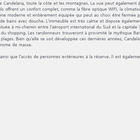
Candelaria, toute la côte et les montagnes. La vue peut également êtr
s offrent un confort complet, comme la fibre optique WIFI, la climatisa
sine moderne et entièrement équipée qui peut au choix être fermée pa
e de bains avec douche. L'immeuble est très calme et dispose égaleme
située à mi-chemin entre l'aéroport international du Sud et la capitale
e du shopping. Les randonneurs trouveront à proximité le mythique B
lages. Bien qu'elle se soit développée ces dernières années, Candelari
urisme de masse.
ainsi que l'accès de personnes extérieures à la réserve. Il est égalem