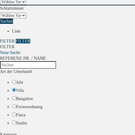
Schlafzimmer
Suchen
Liste
FILTER
FILTER
FILTER
Neue Suche
REFERENZ-NR. / NAME
Art der Unterkunft
Alle
Villa
Bungalow
Ferienwohnung
Finca
Studio
Kategorie