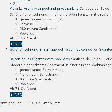
4
2
Playa La Arena with pool and privat parking
Santiago del Teide 
Schöne Ferienwohnung mit einem großen Fenster mit direkten B
gemeinsames Schwimmbad
Terrasse
280 m zum Sandstrand
Poolblick
Ab
66 €
/ Nacht
+ INFO
3
1
Balcon de los Gigantes with pool view
Santiago del Teide -
Feri
Modern eingerichtetes Apartment in einer ruhigen Wohnanlage 
gemeinsames Schwimmbad
1,5 km zum Sandstrand
0 m zum Stadtzentrum
Poolblick
Ab
71 €
/ Nacht
+ INFO
Anzeigen von 1 - 3 aus 3 Unterkünfte
1