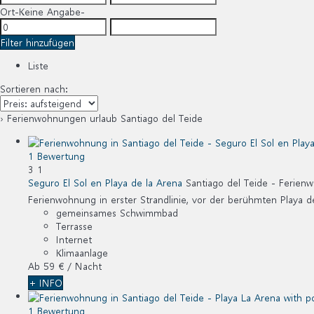
Ort
-Keine Angabe-
Filter hinzufügen
Liste
Sortieren nach:
› Ferienwohnungen urlaub Santiago del Teide
1 Bewertung
3
1
Seguro El Sol en Playa de la Arena
Santiago del Teide -
Ferien
Ferienwohnung in erster Strandlinie, vor der berühmten Playa d
gemeinsames Schwimmbad
Terrasse
Internet
Klimaanlage
Ab
59 €
/ Nacht
+ INFO
1 Bewertung