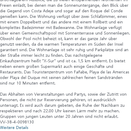
Freien einlädt, bei denen man die Sonnenuntergänge, den Blick über
die Gegend von Costa Adeje und sogar auf den Roque del Conde
genießen kann. Die Wohnung verfügt über zwei Schlafzimmer, eines
mit einem Doppelbett und das andere mit einem Rollbett und ein
komplettes Badezimmer mit Badewanne. Die Wohnanlage verfügt
über einen Gemeinschaftspool mit Sonnenterrasse und Sonnenliegen.
Obwohl der Pool nicht beheizt ist, kann er das ganze Jahr über
genutzt werden, da die warmen Temperaturen im Süden der Insel
garantiert sind. Die Wohnanlage ist sehr ruhig und Parkplätze sind an
der Straße immer leicht zu finden. Das nächstgelegene
Einkaufszentrum heißt "X-Sur" und ist ca. 1,5 km entfernt. Es bietet
neben einem großen Supermarkt auch einige Geschäfte und
Restaurants. Das Touristenzentrum von Fañabe, Playa de las Americas
oder Playa del Duque mit seinen zahlreichen feinen Sandstränden
sind nur 10 Minuten entfernt.
Das Abhalten von Veranstaltungen und Partys, sowie der Zutritt von
Personen, die nicht zur Reservierung gehören, ist ausdrücklich
untersagt. Es wird auch darum gebeten, die Ruhe der Nachbarn zu
respektieren und nach 22.00 Uhr keinen Lärm mehr zu machen.
Gruppen von jungen Leuten unter 20 Jahren sind nicht erlaubt.
VV-38-4-0098130
Weitere Details