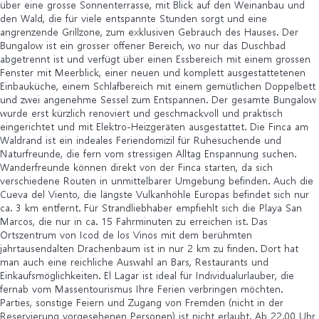
über eine grosse Sonnenterrasse, mit Blick auf den Weinanbau und
den Wald, die für viele entspannte Stunden sorgt und eine
angrenzende Grillzone, zum exklusiven Gebrauch des Hauses. Der
Bungalow ist ein grosser offener Bereich, wo nur das Duschbad
abgetrennt ist und verfügt über einen Essbereich mit einem grossen
Fenster mit Meerblick, einer neuen und komplett ausgestattetenen
Einbauküche, einem Schlafbereich mit einem gemütlichen Doppelbett
und zwei angenehme Sessel zum Entspannen. Der gesamte Bungalow
wurde erst kürzlich renoviert und geschmackvoll und praktisch
eingerichtet und mit Elektro-Heizgeräten ausgestattet. Die Finca am
Waldrand ist ein indeales Feriendomizil für Ruhesuchende und
Naturfreunde, die fern vom stressigen Alltag Enspannung suchen.
Wanderfreunde können direkt von der Finca starten, da sich
verschiedene Routen in unmittelbarer Umgebung befinden. Auch die
Cueva del Viento, die längste Vulkanhöhle Europas befindet sich nur
ca. 3 km entfernt. Für Strandliebhaber empfiehlt sich die Playa San
Marcos, die nur in ca. 15 Fahrminuten zu erreichen ist. Das
Ortszentrum von Icod de los Vinos mit dem berühmten
jahrtausendalten Drachenbaum ist in nur 2 km zu finden. Dort hat
man auch eine reichliche Auswahl an Bars, Restaurants und
Einkaufsmöglichkeiten. El Lagar ist ideal für Individualurlauber, die
fernab vom Massentourismus Ihre Ferien verbringen möchten.
Parties, sonstige Feiern und Zugang von Fremden (nicht in der
Reservierung vorgesehenen Personen) ist nicht erlaubt. Ab 22.00 Uhr