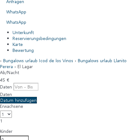
Anfragen
WhatsApp
WhatsApp
Unterkunft
Reservierungsbedingungen
Karte
Bewertung
›
Bungalows urlaub Icod de los Vinos
›
Bungalows urlaub Llanito
Perera
› El Lagar
Ab
/Nacht
45
€
Daten
Daten
Datum hinzufügen
Erwachsene
1
Kinder